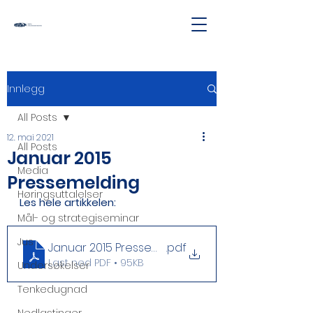
Innlegg
All Posts
12. mai 2021
All Posts
Januar 2015
Media
Pressemelding
Høringsuttalelser
Les hele artikkelen:
Mål- og strategiseminar
Jus
Januar 2015 Pressemelding v4
.pdf
Last ned PDF • 95KB
Undersøkelser
Tenkedugnad