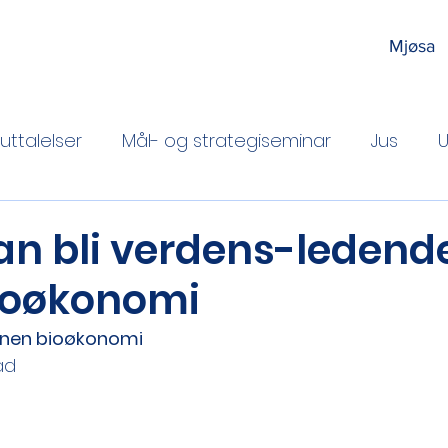
Mjøsa
uttalelser
Mål- og strategiseminar
Jus
U
inger
an bli verdens-ledend
ioøkonomi
nnen bioøkonomi
ad