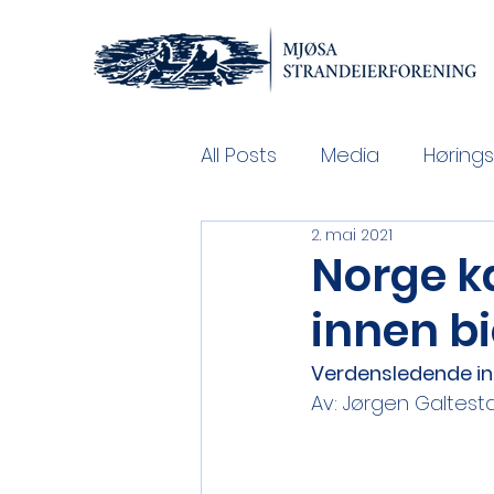
All Posts
Media
Hørings
2. mai 2021
Tenkedugnad
Nedlast
Norge k
innen b
Verdensledende i
Av: Jørgen Galtest