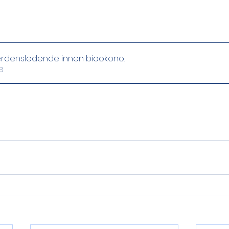
erdensledende innen biookono
.
7KB