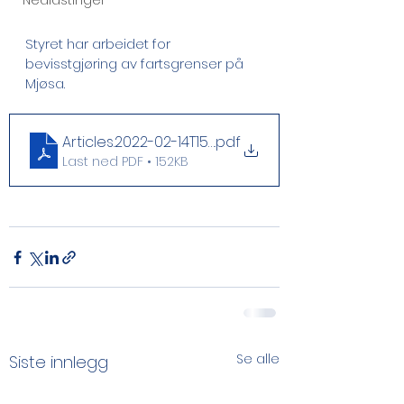
Nedlastinger
Styret har arbeidet for 
bevisstgjøring av fartsgrenser på 
Mjøsa. 
Articles.2022-02-14T15_03_26.802006431_HA_pres
.pdf
Last ned PDF • 152KB
Se alle
Siste innlegg