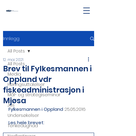
Innlegg
All Posts
12. mai 2021
All Posts
Brev til Fylkesmannen i
Media
Oppland vdr
Høringsuttalelser
fiskeadministrasjon i
Mål- og strategiseminar
Mjøsa
Jus
Fylkesmannen i Oppland
 25.05.2016
Undersøkelser
Les hele brevet:
Tenkedugnad