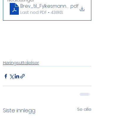
Nedlastinger
Brev_til_Fylkesmannen
.pdf
Last ned PDF • 438KB
Høringsuttalelser
Se alle
Siste innlegg